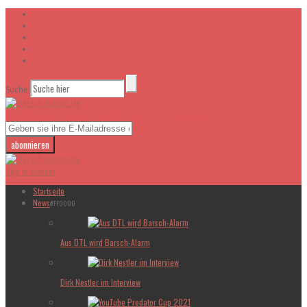
Suche
Tragt bitte euch in unsere Newsletter ein!
- Und bleibt auf dem laufenden
Skip to content
Startseite
News
#FF0000
Aus DTL wird Barsch-Alarm
Dirk Nestler im Interview