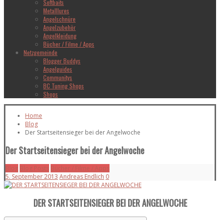
Softbaits
Metalllures
Angelschnüre
Angelzubehör
Angelkleidung
Bücher / Filme / Apps
Netzgemeinde
Blogger Buddys
Angelguides
Communitys
BC Tuning Shops
Shops
Home
Blog
Der Startseitensieger bei der Angelwoche
Der Startseitensieger bei der Angelwoche
Blog
Blog Posts
Bücher / Filme / Apps
5. September 2013
Andreas Endlich
0
DER STARTSEITENSIEGER BEI DER ANGELWOCHE