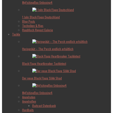
MyFishingBox Unboxing4
1 Jahr Black Flagg Deutschland
Blog Posts
Techniken & Rigs
Raubfisch Repost Galerie
Tackle
Heringsküt – The Perch endlich erhältlich
Black Flagg Heartbreaker Tackletest
Der neue Black Flagg Slikk Shad
MyFishingBox Unboxing4
Angelruten
Angelrollen
Baitcast Datenbank
Hardbaits