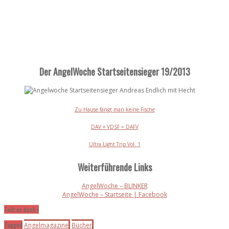
Der AngelWoche Startseitensieger 19/2013
Zu Hause fängt man keine Fische
DAV + VDSF = DAFV
Ultra Light Trip Vol. 1
Weiterführende Links
AngelWoche – BLINKER
AngelWoche – Startseite | Facebook
Teilt es doch !
Tagged
Angelmagazine
Bücher