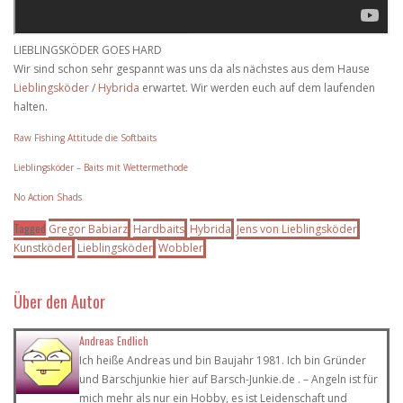
LIEBLINGSKÖDER GOES HARD
Wir sind schon sehr gespannt was uns da als nächstes aus dem Hause
Lieblingsköder
/
Hybrida
erwartet. Wir werden euch auf dem laufenden
halten.
Raw Fishing Attitude die Softbaits
Lieblingsköder – Baits mit Wettermethode
No Action Shads
Tagged
Gregor Babiarz
Hardbaits
Hybrida
Jens von Lieblingsköder
Kunstköder
Lieblingsköder
Wobbler
Über den Autor
Andreas Endlich
Ich heiße Andreas und bin Baujahr 1981. Ich bin Gründer
und Barschjunkie hier auf Barsch-Junkie.de . – Angeln ist für
mich mehr als nur ein Hobby, es ist Leidenschaft und