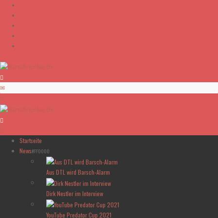
Skip to content
Startseite
News
#FF0000
Aus DTL wird Barsch-Alarm
Dirk Nestler im Interview
YouTube Predator Cup 2021