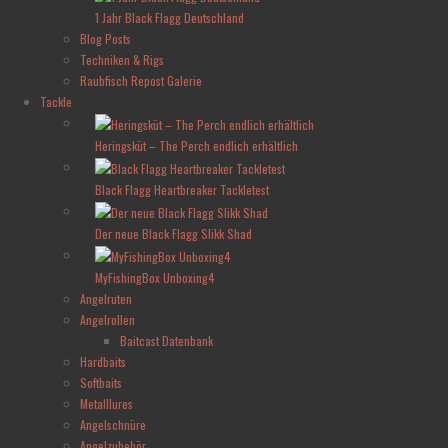
1 Jahr Black Flagg Deutschland
Blog Posts
Techniken & Rigs
Raubfisch Repost Galerie
Tackle
Heringsküt – The Perch endlich erhältlich
Black Flagg Heartbreaker Tackletest
Der neue Black Flagg Slikk Shad
MyFishingBox Unboxing4
Angelruten
Angelrollen
Baitcast Datenbank
Hardbaits
Softbaits
Metalllures
Angelschnüre
Angelzubehör