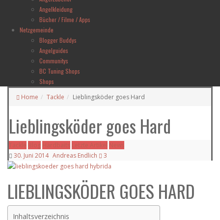
Angelkleidung
Bücher / Filme / Apps
Netzgemeinde
Blogger Buddys
Angelguides
Communitys
BC Tuning Shops
Shops
Home
Tackle
Lieblingsköder goes Hard
Lieblingsköder goes Hard
Tackle
Blog
Hardbaits
Letzte Artikel
News
30. Juni 2014
Andreas Endlich
3
LIEBLINGSKÖDER GOES HARD
Inhaltsverzeichnis