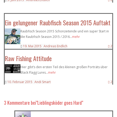
Ein gelungener Raubfisch Season 2015 Auftakt
Raubfisch Season 2015 Schonzeitende und ein super Start in
die Raubfisch Season 2015 / 2016...
mehr
19. Mai 2015
Andreas Endlich
2
Raw Fishing Attitude
Hier gibt’s den ersten Teil des kleinen großen Porträts über
Black Flagg Lures...
mehr
10. Februar 2015
Andi Smart
2
3 Kommentare
bei"Lieblingsköder goes Hard"