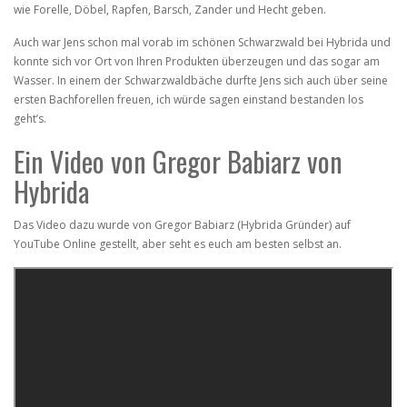
wie Forelle, Döbel, Rapfen, Barsch, Zander und Hecht geben.
Auch war Jens schon mal vorab im schönen Schwarzwald bei Hybrida und
konnte sich vor Ort von Ihren Produkten überzeugen und das sogar am
Wasser. In einem der Schwarzwaldbäche durfte Jens sich auch über seine
ersten Bachforellen freuen, ich würde sagen einstand bestanden los
geht’s.
Ein Video von Gregor Babiarz von
Hybrida
Das Video dazu wurde von Gregor Babiarz (Hybrida Gründer) auf
YouTube Online gestellt, aber seht es euch am besten selbst an.