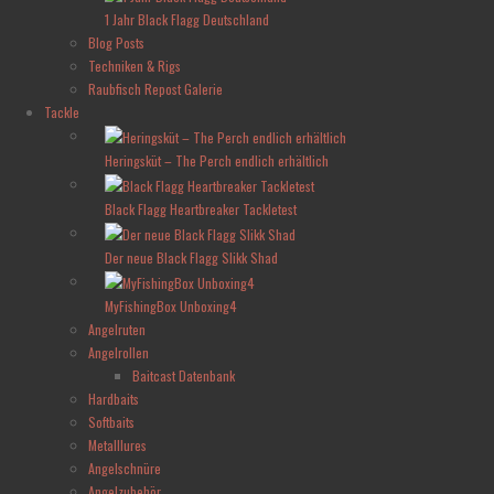
1 Jahr Black Flagg Deutschland
Blog Posts
Techniken & Rigs
Raubfisch Repost Galerie
Tackle
Heringsküt – The Perch endlich erhältlich
Black Flagg Heartbreaker Tackletest
Der neue Black Flagg Slikk Shad
MyFishingBox Unboxing4
Angelruten
Angelrollen
Baitcast Datenbank
Hardbaits
Softbaits
Metalllures
Angelschnüre
Angelzubehör