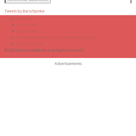
Tweets by BarschJunkie
Startseite
Impressum
Datenschutz
Facebook Gewinnspiel Teilnahmebedingungen
Unsere Partner
© 2023 barsch-junkie.de | All Rights Reserved
Advertisements