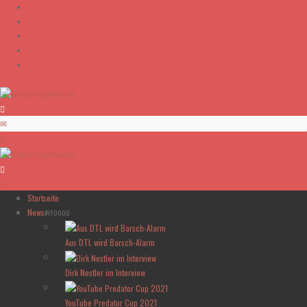
Skip to content
Startseite
News
#FF0000
Aus DTL wird Barsch-Alarm
Dirk Nestler im Interview
YouTube Predator Cup 2021