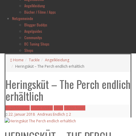
Angelkleidung
Bücher / Filme / Apps
Netzgemeinde
Blogger Buddys
Angelguides
Communitys
BC Tuning Shops
Shops
Home
Tackle
Angelkleidung
Heringsküt – The Perch endlich erhältlich
Heringsküt – The Perch endlich
erhältlich
Angelkleidung
Letzte Artikel
News
Tackle News
22. Januar 2018
Andreas Endlich
2