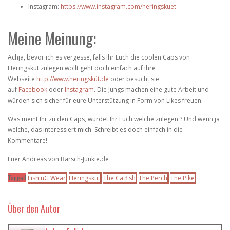
Instagram:
https://www.instagram.com/heringskuet
Meine Meinung:
Achja, bevor ich es vergesse, falls Ihr Euch die coolen Caps von
Heringsküt zulegen wollt geht doch einfach auf ihre
Webseite
http://www.heringsküt.de
oder besucht sie
auf
Facebook
oder
Instagram
. Die Jungs machen eine gute Arbeit und
würden sich sicher für eure Unterstützung in Form von Likes freuen.
Was meint Ihr zu den Caps, würdet Ihr Euch welche zulegen ? Und wenn ja
welche, das interessiert mich. Schreibt es doch einfach in die
Kommentare!
Euer Andreas von Barsch-Junkie.de
Tagged
FishinG Wear
Heringsküt
The Catfish
The Perch
The Pike
Über den Autor