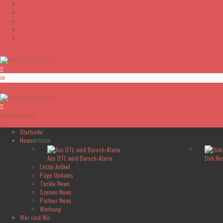
Skip to content
Startseite
News
#FF0000
Aus DTL wird Barsch-Alarm
Dirk Ne
Letzte Artikel
Page Updates
Tackle News
Szenen News
Partner News
Werbung
Wer sind Wir