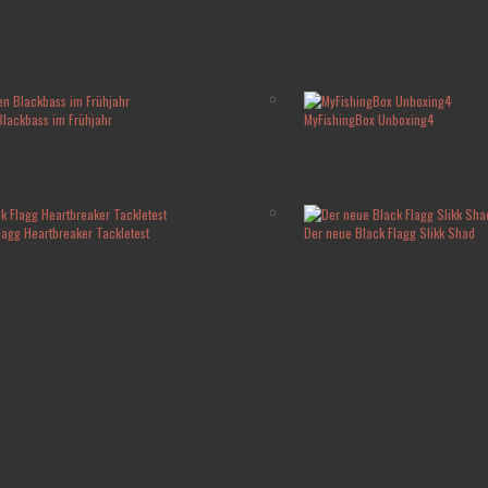
 Blackbass im Frühjahr
MyFishingBox Unboxing4
lagg Heartbreaker Tackletest
Der neue Black Flagg Slikk Shad