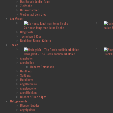
Das Barsch-Junkie Team
Zielfische
Unsere Partner
Werben auf dem Blog
Am Wasser
Zu Hause fängt man keine Fische
Italien
Blog Posts
Techniken & Rigs
Raubfisch Repost Galerie
Tackle
Heringsküt – The Perch endlich erhältlich
Black F
Angelruten
Angelrollen
Baitcast Datenbank
Hardbaits
Softbaits
Metalllures
Angelschnüre
Angelzubehör
Angelkleidung
Bücher / Filme / Apps
Netzgemeinde
Blogger Buddys
Angelguides