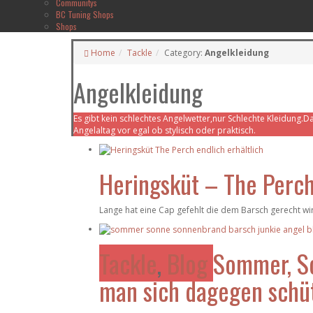
Communitys
BC Tuning Shops
Shops
Home
Tackle
Category:
Angelkleidung
Angelkleidung
Es gibt kein schlechtes Angelwetter,nur Schlechte Kleidung.Da
Angelaltag vor egal ob stylisch oder praktisch.
Heringsküt – The Perch 
Lange hat eine Cap gefehlt die dem Barsch gerecht wi
Tackle
,
Blog
Sommer, S
man sich dagegen schü