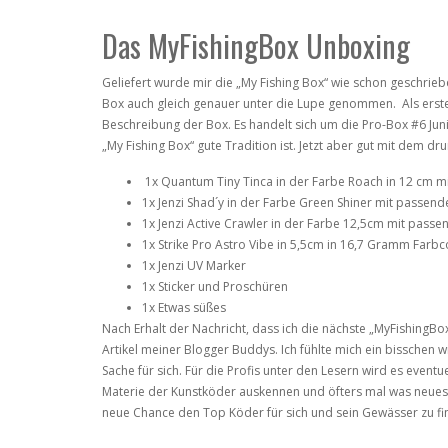
Das MyFishingBox Unboxing
Geliefert wurde mir die „My Fishing Box“ wie schon geschrieb
Box auch gleich genauer unter die Lupe genommen. Als erstes
Beschreibung der Box. Es handelt sich um die Pro-Box #6 Jun
„My Fishing Box“ gute Tradition ist. Jetzt aber gut mit dem d
1x Quantum Tiny Tinca in der Farbe Roach in 12 cm 
1x Jenzi Shad´y in der Farbe Green Shiner mit passen
1x Jenzi Active Crawler in der Farbe 12,5cm mit pas
1x Strike Pro Astro Vibe in 5,5cm in 16,7 Gramm Farb
1x Jenzi UV Marker
1x Sticker und Proschüren
1x Etwas süßes
Nach Erhalt der Nachricht, dass ich die nächste „MyFishingBo
Artikel meiner Blogger Buddys. Ich fühlte mich ein bisschen wi
Sache für sich. Für die Profis unter den Lesern wird es eventu
Materie der Kunstköder auskennen und öfters mal was neues 
neue Chance den Top Köder für sich und sein Gewässer zu fi