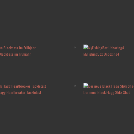
 Blackbass im Frühjahr
MyFishingBox Unboxing4
lagg Heartbreaker Tackletest
Der neue Black Flagg Slikk Shad