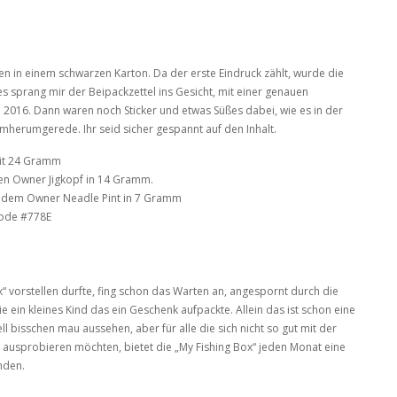
en in einem schwarzen Karton. Da der erste Eindruck zählt, wurde die
 sprang mir der Beipackzettel ins Gesicht, mit einer genauen
i 2016. Dann waren noch Sticker und etwas Süßes dabei, wie es in der
rumherumgerede. Ihr seid sicher gespannt auf den Inhalt.
mit 24 Gramm
den Owner Jigkopf in 14 Gramm.
sendem Owner Neadle Pint in 7 Gramm
code #778E
x“ vorstellen durfte, fing schon das Warten an, angespornt durch die
e ein kleines Kind das ein Geschenk aufpackte. Allein das ist schon eine
ell bisschen mau aussehen, aber für alle die sich nicht so gut mit der
ausprobieren möchten, bietet die „My Fishing Box“ jeden Monat eine
nden.