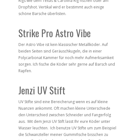
Rigs wie dem Texas & Carolina Rig fischen oder am
Dropfshot. Vertikal wird er bestimmt auch einige
schöne Barsche überlisten.
Strike Pro Astro Vibe
Der Astro Vibe ist kein klassischer Metallköder. Auf
beiden Seiten sind Geräuschkugeln, die in einer
Polycarbonat Kammer für noch mehr Aufmerksamkeit
sorgen. Ich fische die Köder sehr gerne auf Barsch und
Rapfen.
Jenzi UV Stift
UV Stifte sind eine Bereicherung wenn es auf kleine
Nuanzen ankommt. Oft machen kleine Unterschiede
den Unterschied zwischen Schneider und Fangerfolg
aus. Mit dem Jenzi UV Stift lasst Ihr eure Köder unter
Wasser leuchten. Ich benutze UV Stifte um zum Beispiel
die Schwanzteller meiner Gummifische bisschen zu