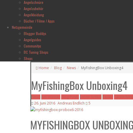
Angelschnüre
Angelzubehör
Angelkleidung
Bücher / Filme / Apps
Netzgemeinde
Blogger Buddys
Angelguides
Communitys
BC Tuning Shops
Shops
Home
Blog
News
MyFishingBox Unboxing4
MyFishingBox Unboxing4
News
Am Wasser
Blog Posts
Letzte Artikel
Tackle
Tackle New
26. Juni 2016
Andreas Endlich
5
MYFISHINGBOX UNBOXIN