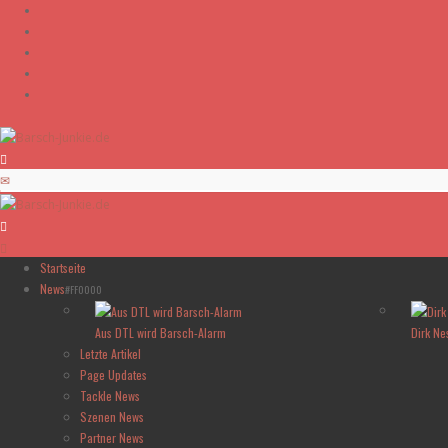
Skip to content
Startseite
News
#FF0000
Aus DTL wird Barsch-Alarm
Dirk Ne
Letzte Artikel
Page Updates
Tackle News
Szenen News
Partner News