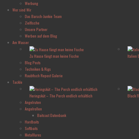
Werbung
Wer sind Wir
Das Barsch-Junkie Team
Zielfische
Unsere Partner
Werben auf dem Blog
Am Wasser
Zu Hause fängt man keine Fische
Italien
Blog Posts
Techniken & Rigs
Raubfisch Repost Galerie
Tackle
Heringsküt – The Perch endlich erhältlich
Black F
Angelruten
Angelrollen
Baitcast Datenbank
Hardbaits
Softbaits
Metalllures