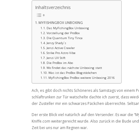
Inhaltsverzeichnis
MYFISHINGBOX UNBOXING
Das MyFishingBox Unboxing
Vorstellung der ProBox
Die Quantum Tiny Tinca
Jenzy Shady´s
Jenzi Active Crawler
Strike Pro Astro Vibe
Jenzi UV Stift
Die ProBox im Abo
Wo findet das nächste Unboxing statt
Was ist das ProBox Blogstöckchen
MyFishingBox ProBox weitere Unboxing 2016
Ach, es gibt doch nichts Schöneres als Samstags von einem Po
schlaftrunken zur Tür watschelte dachte ich zuerst, dass wi
der Zusteller mir ein schwarzes Päckchen überreichte. Seltsam,
Der erste Blick viel natürlich auf den Versender. Es war die “
Kniffe.com weitergereicht wurde. Also zurück in die Bude und
Zeit bei uns nur am Regnen war.