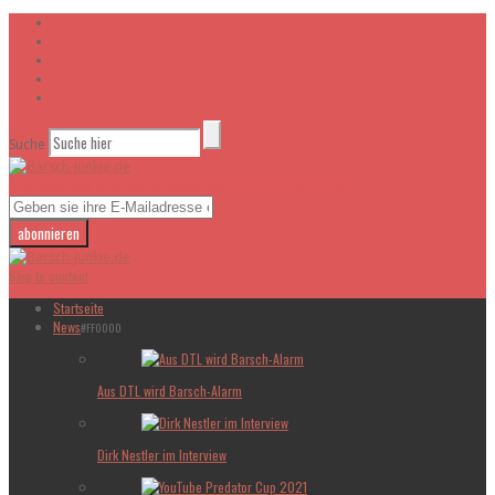
Suche
Tragt bitte euch in unsere Newsletter ein!
- Und bleibt auf dem laufenden
Skip to content
Startseite
News
#FF0000
Aus DTL wird Barsch-Alarm
Dirk Nestler im Interview