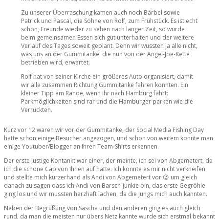
Zu unserer Überraschung kamen auch noch Bärbel sowie
Patrick und Pascal, die Söhne von Rolf, zum Frühstück. Es ist echt
schön, Freunde wieder zu sehen nach langer Zeit, so wurde
beim gemeinsamen Essen sich gut unterhalten und der weitere
Verlauf des Tages soweit geplant. Denn wir wussten ja alle nicht,
was uns an der Gummitanke, die nun von der Angel-Joe-Kette
betrieben wird, erwartet.
Rolf hat von seiner Kirche ein größeres Auto organisiert, damit
wir alle zusammen Richtung Gummitanke fahren konnten. Ein
kleiner Tipp am Rande, wenn ihr nach Hamburg fahrt:
Parkmöglichkeiten sind rar und die Hamburger parken wie die
Verrückten.
Kurz vor 12 waren wir vor der Gummitanke, der Social Media Fishing Day
hatte schon einige Besucher angezogen, und schon von weitem konnte man
einige Youtuber/Blogger an Ihren Team-Shirts erkennen.
Der erste lustige Kontankt war einer, der meinte, ich sei von Abgemetert, da
ich die schöne Cap von Ihnen auf hatte. Ich konnte es mir nicht verkneifen
und stellte mich kurzerhand als Andi von Abgemetert vor 😉 um gleich
danach zu sagen dass ich Andi von Barsch-Junkie bin, das erste Gegröhle
ging los und wir mussten herzhaft lachen, da die Jungs mich auch kannten.
Neben der Begrüßung von Sascha und den anderen ging es auch gleich
rund, da man die meisten nur übers Netz kannte wurde sich erstmal bekannt