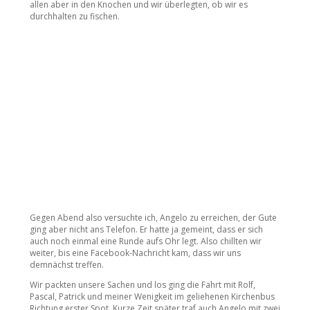
allen aber in den Knochen und wir überlegten, ob wir es
durchhalten zu fischen.
Gegen Abend also versuchte ich, Angelo zu erreichen, der Gute
ging aber nicht ans Telefon. Er hatte ja gemeint, dass er sich
auch noch einmal eine Runde aufs Ohr legt. Also chillten wir
weiter, bis eine Facebook-Nachricht kam, dass wir uns
demnächst treffen.
Wir packten unsere Sachen und los ging die Fahrt mit Rolf,
Pascal, Patrick und meiner Wenigkeit im geliehenen Kirchenbus
Richtung erster Spot. Kurze Zeit später traf auch Angelo mit zwei