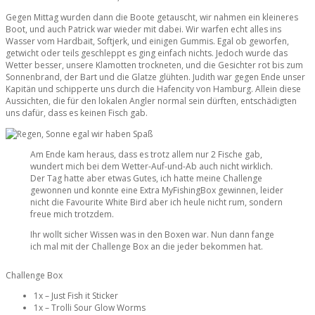
Gegen Mittag wurden dann die Boote getauscht, wir nahmen ein kleineres
Boot, und auch Patrick war wieder mit dabei. Wir warfen echt alles ins
Wasser vom Hardbait, Softjerk, und einigen Gummis. Egal ob geworfen,
getwicht oder teils geschleppt es ging einfach nichts. Jedoch wurde das
Wetter besser, unsere Klamotten trockneten, und die Gesichter rot bis zum
Sonnenbrand, der Bart und die Glatze glühten. Judith war gegen Ende unser
Kapitän und schipperte uns durch die Hafencity von Hamburg. Allein diese
Aussichten, die für den lokalen Angler normal sein dürften, entschädigten
uns dafür, dass es keinen Fisch gab.
Am Ende kam heraus, dass es trotz allem nur 2 Fische gab,
wundert mich bei dem Wetter-Auf-und-Ab auch nicht wirklich.
Der Tag hatte aber etwas Gutes, ich hatte meine Challenge
gewonnen und konnte eine Extra MyFishingBox gewinnen, leider
nicht die Favourite White Bird aber ich heule nicht rum, sondern
freue mich trotzdem.
Ihr wollt sicher Wissen was in den Boxen war. Nun dann fange
ich mal mit der Challenge Box an die jeder bekommen hat.
Challenge Box
1x – Just Fish it Sticker
1x – Trolli Sour Glow Worms