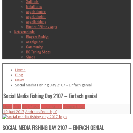
Softbaits
Metalllures
Angelschnüre
Angelzubehör
Angelkleidung
Bücher / Filme / Apps
Netzgemeinde
Blogger Buddys
Angelguides
Communitys
BC Tuning Shops
Shops
Home
Blog
News
Social Media Fishing Day 2107 – Einfach genial
Social Media Fishing Day 2107 – Einfach genial
News
Blog
Blog Posts
Letzte Artikel
Szenen News
19. Juni 2017
Andreas Endlich
10
SOCIAL MEDIA FISHING DAY 2107 – EINFACH GENIAL