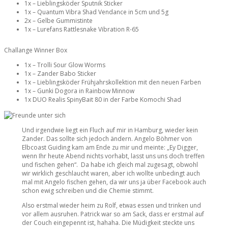
1x – Lieblingsköder Sputnik Sticker
1x – Quantum Vibra Shad Vendance in 5cm und 5g
2x – Gelbe Gummistinte
1x – Lurefans Rattlesnake Vibration R-65
Challange Winner Box
1x – Trolli Sour Glow Worms
1x – Zander Babo Sticker
1x – Lieblingsköder Frühjahrskollektion mit den neuen Farben
1x – Gunki Dogora in Rainbow Minnow
1x DUO Realis SpinyBait 80 in der Farbe Komochi Shad
Und irgendwie liegt ein Fluch auf mir in Hamburg, wieder kein
Zander. Das sollte sich jedoch ändern. Angelo Böhmer von
Elbcoast Guiding kam am Ende zu mir und meinte: „Ey Digger,
wenn Ihr heute Abend nichts vorhabt, lasst uns uns doch treffen
und fischen gehen“. Da habe ich gleich mal zugesagt, obwohl
wir wirklich geschlaucht waren, aber ich wollte unbedingt auch
mal mit Angelo fischen gehen, da wir uns ja über Facebook auch
schon ewig schreiben und die Chemie stimmt.
Also erstmal wieder heim zu Rolf, etwas essen und trinken und
vor allem ausruhen. Patrick war so am Sack, dass er erstmal auf
der Couch eingepennt ist, hahaha. Die Müdigkeit steckte uns