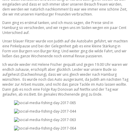
eingeladen und dass er sich immer über unseren Besuch freuen würden,
dem werden wir natürlich nachkommen! Es war wie immer eine schöne Zeit,
die wir mit unseren Hamburger Freunden verbrachten.
Dann ging es erstmal tanken, und ich muss sagen, die Preise sind in
Hamburg so verschieden, und wir regen uns im Süden wegen ein paar Cent
Unterschied auf.
Unser blauer Flitzer wurde von Judith auf die Autobahn geführt, wir machten
eine Pinkelpause und bei der Gelegenheit gab es eine kleine Stärkung in
Form von Burgern von Burger King. Und weiter ging die wilde Fahrt, und wir
ließen das ganze Wochenende noch einmal Revue passieren.
Ich wurde wieder mit Helene Fischer gequält und gegen 19.00 Uhr waren wir
endlich zuhause, erschöpft aber glücklich. Leider war unsere Bude so
aufgeheizt (Dachwohnung), dass wir uns gleich wieder nach Hamburg
wünschten. Es wurde noch das Auto ausgeräumt, da Judith am nächsten Tag
wieder zur Arbeit musste, und nicht das ganze Tackle im Auto lassen wollte.
Dann gab es noch eine Folge Ray Donovan auf Netflix und der Tag war
gelaufen, ab ins Bett. Ein geniales Wochenende ging zu Ende.