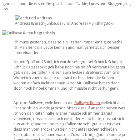
gemacht, und die ersten Gespräche über Tackle, Lures und Bloggen ging
los.
Andreas (Barsch-Junkie.de) und Andreas (MyFishingBox)
Ich muss gestehen, dass so ein Treffen immer eine gute Sache
ist. Man lernt die Leute kennen und man vernetzt sich besser
untereinander.
Neben Spaß und Spiel, ich wurde sehr gut bei Schnick-Schnack-
Schnuck abgezockt (ich habe noch nie so oft verloren übrigens)
gab es außer tollen Preisen auch leckere Bratwurst vom Grill.
Wobei ich zuerst dachte das wird nichts, denn die Kohlen
wollten einfach nicht brennen. Aber Mr. Bullseye hat es dann
doch noch hinbekommen, und ich musste nicht verhungern.
Apropo Bullseye, viele kennen die
Bullseye Ruten
vielleicht aus
Facebook. Ich wurde ja schon öfters darauf angeschrieben was
ich von den Ruten halte. Bisher musste ich immer darauf
verweisen, dass ich sie noch nie in der Hand hatte, das hat sich
nun auch geändert und mir gefallen sie sehr gut. Klar ist aber,
dass man vom Trockenwedeln nicht aufs Fischen schließen
kann, aber mal schauen was die Zukunft bringt (Judith konnte ja
Sonntags eine bei Angelo fischen und war hellauf begeistert).