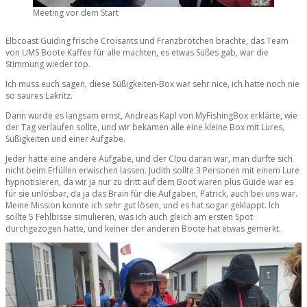
Meeting vor dem Start
Elbcoast Guiding frische Croisants und Franzbrötchen brachte, das Team
von UMS Boote Kaffee für alle machten, es etwas Süßes gab, war die
Stimmung wieder top.
Ich muss euch sagen, diese Süßigkeiten-Box war sehr nice, ich hatte noch nie
so saures Lakritz.
Dann wurde es langsam ernst, Andreas Kapl von MyFishingBox erklärte, wie
der Tag verlaufen sollte, und wir bekamen alle eine kleine Box mit Lures,
Süßigkeiten und einer Aufgabe.
Jeder hatte eine andere Aufgabe, und der Clou daran war, man durfte sich
nicht beim Erfüllen erwischen lassen. Judith sollte 3 Personen mit einem Lure
hypnotisieren, da wir ja nur zu dritt auf dem Boot waren plus Guide war es
für sie unlösbar, da ja das Brain für die Aufgaben, Patrick, auch bei uns war.
Meine Mission konnte ich sehr gut lösen, und es hat sogar geklappt. Ich
sollte 5 Fehlbisse simulieren, was ich auch gleich am ersten Spot
durchgezogen hatte, und keiner der anderen Boote hat etwas gemerkt.