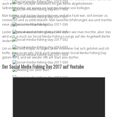
auch eher der Lifestyle zelebriert, es gab keine abgehobenen
Selbstdarsteller, wir waren ein lustiger Haufen von Kollegen.
Man konnte sich besser kennenlernen, und das Fazit war, sich besser zu
connecten und zu unterstützen. Man tauschte Erfahrungen aus und machte
neue gemeinsame Projekte fest.
Leider konnte man nicht mit allen so viel reden wie man mochte, aber das
wird sich ja noch zur Social Media Fishing Lounge auf der Angelwelt Berlin
ändern.
Um es kurz und knapp zu sagen, jeder Kilometer hat sich gelohnt und ich
hoffe, dass es im Jahr 2018 auch wieder einen Social Media Fishing Day
geben wird, und wir wieder mit am Start sein dürfen.
Der Social Media Fishing Day 2017 auf Youtube