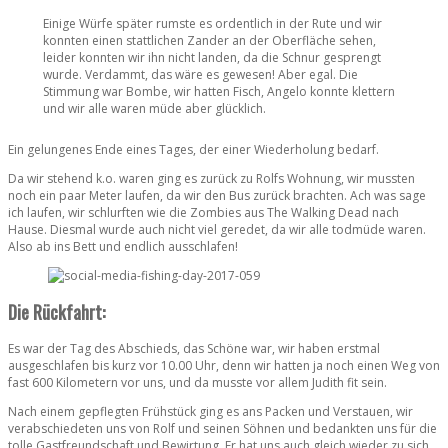
Einige Würfe später rumste es ordentlich in der Rute und wir
konnten einen stattlichen Zander an der Oberfläche sehen,
leider konnten wir ihn nicht landen, da die Schnur gesprengt
wurde. Verdammt, das wäre es gewesen! Aber egal. Die
Stimmung war Bombe, wir hatten Fisch, Angelo konnte klettern
und wir alle waren müde aber glücklich.
Ein gelungenes Ende eines Tages, der einer Wiederholung bedarf.
Da wir stehend k.o. waren ging es zurück zu Rolfs Wohnung, wir mussten
noch ein paar Meter laufen, da wir den Bus zurück brachten. Ach was sage
ich laufen, wir schlurften wie die Zombies aus The Walking Dead nach
Hause. Diesmal wurde auch nicht viel geredet, da wir alle todmüde waren.
Also ab ins Bett und endlich ausschlafen!
Die Rückfahrt:
Es war der Tag des Abschieds, das Schöne war, wir haben erstmal
ausgeschlafen bis kurz vor 10.00 Uhr, denn wir hatten ja noch einen Weg von
fast 600 Kilometern vor uns, und da musste vor allem Judith fit sein.
Nach einem gepflegten Frühstück ging es ans Packen und Verstauen, wir
verabschiedeten uns von Rolf und seinen Söhnen und bedankten uns für die
tolle Gastfreundschaft und Bewirtung. Er hat uns auch gleich wieder zu sich