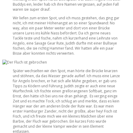
Buddys ein, leider hab ich ihre Namen vergessen, auf jeden Fall
waren sie super drauf.
Wir liefen zum ersten Spot, und ich muss gestehen, das ging gar
nicht, ich mit meiner Höhenangst an so einer Spundwand: No
way, also ein paar Meter weiter und dort von einer Brücke
unsere Lures ins kühle Nass befördert. Da ich gerne neues
Tackle teste und fische, nahm ich kurzerhand eine Leihrute von
Angelo, eine Savage Gear Rute, Judith durfte mit einer Bullseye
fischen, die sie richtig Hammer fand. Wir hatten alle ein paar
Bisse aber konnten nichts verwerten.
Später wechselten wir den Spot, man hörte die Brücke knarzen
und stöhnen, da das Wasser gerade auflief. Ich muss eine Lanze
für Angelo brechen, er hat sich alle Mühe gegeben, er gab uns
Tipps zu Ködern und Führung. Judith zeigte er auch eine neue
Wurftechnik. Ich fischte einen grellorangenen Softbait, ganz im
Ernst, den hätte ich bei uns nie dran gehängt. Es verging einige
Zeit und es machte Tock, ich schlug an und merkte, dass es kein
Hänger war der am anderen Ende der Rute war. Es war mein
erster Hamburger Zander, nicht der größte, aber hey! Fisch ist
Fisch, und ich freute mich wie ein kleines Mädchen über eine
Barbie, der Fluch war gebrochen. Ein kurzes Foto wurde
gemacht und der kleine Vampir wieder in sein Element
entlassen.