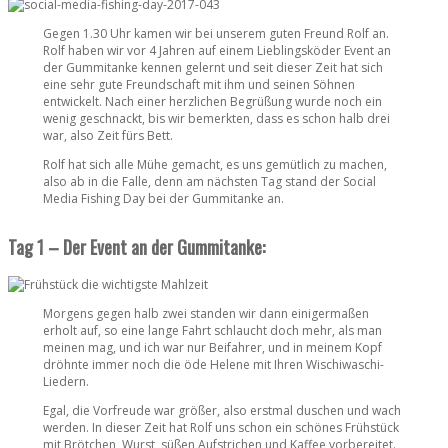
Gegen 1.30 Uhr kamen wir bei unserem guten Freund Rolf an.
Rolf haben wir vor 4 Jahren auf einem Lieblingsköder Event an
der Gummitanke kennen gelernt und seit dieser Zeit hat sich
eine sehr gute Freundschaft mit ihm und seinen Söhnen
entwickelt. Nach einer herzlichen Begrüßung wurde noch ein
wenig geschnackt, bis wir bemerkten, dass es schon halb drei
war, also Zeit fürs Bett.
Rolf hat sich alle Mühe gemacht, es uns gemütlich zu machen,
also ab in die Falle, denn am nächsten Tag stand der Social
Media Fishing Day bei der Gummitanke an.
Tag 1 – Der Event an der Gummitanke:
Morgens gegen halb zwei standen wir dann einigermaßen
erholt auf, so eine lange Fahrt schlaucht doch mehr, als man
meinen mag, und ich war nur Beifahrer, und in meinem Kopf
dröhnte immer noch die öde Helene mit Ihren Wischiwaschi-
Liedern.
Egal, die Vorfreude war größer, also erstmal duschen und wach
werden. In dieser Zeit hat Rolf uns schon ein schönes Frühstück
mit Brötchen, Wurst, süßen Aufstrichen und Kaffee vorbereitet.