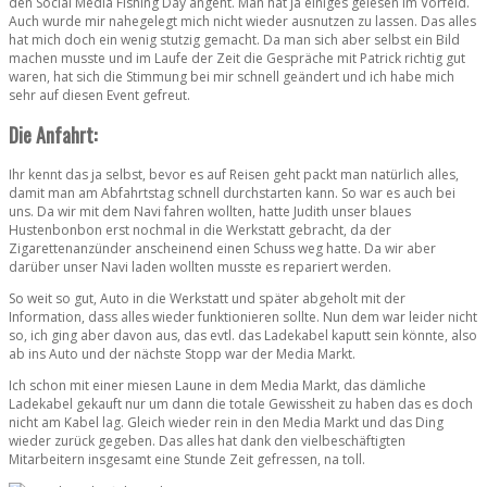
den Social Media Fishing Day angeht. Man hat ja einiges gelesen im Vorfeld.
Auch wurde mir nahegelegt mich nicht wieder ausnutzen zu lassen. Das alles
hat mich doch ein wenig stutzig gemacht. Da man sich aber selbst ein Bild
machen musste und im Laufe der Zeit die Gespräche mit Patrick richtig gut
waren, hat sich die Stimmung bei mir schnell geändert und ich habe mich
sehr auf diesen Event gefreut.
Die Anfahrt:
Ihr kennt das ja selbst, bevor es auf Reisen geht packt man natürlich alles,
damit man am Abfahrtstag schnell durchstarten kann. So war es auch bei
uns. Da wir mit dem Navi fahren wollten, hatte Judith unser blaues
Hustenbonbon erst nochmal in die Werkstatt gebracht, da der
Zigarettenanzünder anscheinend einen Schuss weg hatte. Da wir aber
darüber unser Navi laden wollten musste es repariert werden.
So weit so gut, Auto in die Werkstatt und später abgeholt mit der
Information, dass alles wieder funktionieren sollte. Nun dem war leider nicht
so, ich ging aber davon aus, das evtl. das Ladekabel kaputt sein könnte, also
ab ins Auto und der nächste Stopp war der Media Markt.
Ich schon mit einer miesen Laune in dem Media Markt, das dämliche
Ladekabel gekauft nur um dann die totale Gewissheit zu haben das es doch
nicht am Kabel lag. Gleich wieder rein in den Media Markt und das Ding
wieder zurück gegeben. Das alles hat dank den vielbeschäftigten
Mitarbeitern insgesamt eine Stunde Zeit gefressen, na toll.