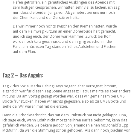
Hafen getroffen, ein gemütliches Ausklingen des Abends mit
sehr lustigen Gesprächen, wir hatten sehr viel zu lachen, ich sag
nur, dass die beiden Jungs von Abgemetert bei uns nur noch
der Chemikant und der Zerstörer heißen.
Da wir immer noch nichts zwischen den Kiemen hatten, wurde
auf dem Heimweg kurzum an einer Dönerbude halt gemacht,
und ich sag euch, der Döner war Hammer. Zurück bei Rolf
wurde noch kurz geschnackt und dann ging es schon in die
Falle, am nächsten Tag standen frühes Aufstehen und Fischen
auf dem Plan.
Tag 2 – Das Angeln:
Tag 2 des Social Media Fishing Days begann eher verregnet, hmmm,
eigentlich war für diesen Tag Sonne angesagt. Petrus meinte es aber anders
mit uns. Da am Vortag gesagt worden war, dass wir gemeinsam bei UMS
Boote frühstücken, haben wir nichts gegessen, also ab zu UMS Boote und
siehe da: Wir waren mal mit die ersten.
Dann die Schocknachricht, das mit dem Frühstück hat nicht geklappt. Oha,
ich sage euch, wenn Judith nicht morgens Ihren Kaffee bekommt, kann das
gefährlich werden. Sie bekam jedoch von jemanden einen McDonald´s Egg
McMuffin, da war die Stimmung schon gehoben. Als dann noch Joachim von