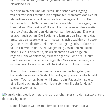
einladend aus.
Wir also mit Mann und Maus rein, und schon am Eingang
wurden wir sehr unfreundlich empfangen. Man hatte das Gefühl
als wollten sie uns nicht bewirten. Nach einigem Hin und Her
fanden sich doch Plätze auf der Terrasse. Man muss sagen, der
Himmel war Blau, keine Wolke am Himmel, also schönes Wetter,
und die Aussicht auf den Hafen war atemberaubend. Das war
es aber auch schon. Die Bedienung kam an den Tisch, und das
erste, was sie sagte, war, wir müssten gleich bezahlen und Essen
gäbe es nicht, da der Chef meinte, es regne gleich. Einfach nur
unhöflich, wie ich finde. Der Magen hing uns in den Kniekehlen,
also nur ein Bier bestellt, da wir dachten es könne gleich
regnen. Dem war nicht so, es kam sogar die Sonne raus. Zum
Glück waren wir mit einer richtig tollen Gruppe unterwegs, also
nahmen wir dieses unfreundliche Gehabe doch mit Humor.
Aber ich für meinen Teil werde da nie wieder hin gehen, so
behandelt man keine Gäste. Ich denke, wir passten einfach nicht
zu dem Tourismus-Schunkel-Klientel, beim Rausgehen spielte
eine Band auch noch „In Hamburg steht ein Blogbräu-Haus“.
Das sagt wohl alles.
Danach haben wir uns mit dem Rest an einer Strandbar am