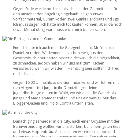
Gegen Ende wurde noch ein bisschen in der Gummitanke für
den anstehenden Angeltag eingekauft, es gab etwas
Vorfachmaterial, Gummiköder, zwei Gunki Hardbaits und Jigs.
Ich muss sagen, ich hätte mich tot kaufen können, aber da noch
etwas Monat übrig war, musste ich mich beherrschen.
Endlich hatte ich auch mal die Gelegenheit, mit Mr. Yen aka
Daniel zu reden. Wir kennen uns schon ewig aus dem
Gesichtsbuch aber hatten bisher nicht wirklich die Möglichkeit,
zu schnacken. Jedoch haben wir uns mal zum Fischen
verabredet, wenn wir wieder in Hamburg sein sollten, ich freu
mich drauf.
Gegen 16.00 Uhr schloss die Gummitanke, und wir fuhren mit
den Abgemertert Jungs in ihr Domizil, irgendeine
Jugendherberge mitten im Wald, wo wir auch die Waterholix
Jungs und Mädels wieder trafen und uns ein wenig über das
Blogger-Dasein und Pro & Contra unterhielten.
Danach ging es wieder in die City, nach einer Odyssee mit der
Bahnverbindung wollten wir uns stärken, bei einem guten Essen
und etwas Hopfenbräu. Also suchten wir eine Location und
haben uns das Blogbräu ausgesucht, von außen sah es sehr