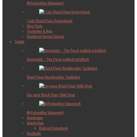
MyFishingBox Unboxing4
1 Jahr Black Flagg Deutschland
Blog Posts
Techniken & Rigs
Raubfisch Repost Galerie
Tackle
Heringsküt – The Perch endlich erhältlich
Black Flagg Heartbreaker Tackletest
Der neue Black Flagg Slikk Shad
MyFishingBox Unboxing4
Angelruten
Angelrollen
Baitcast Datenbank
Hardbaits