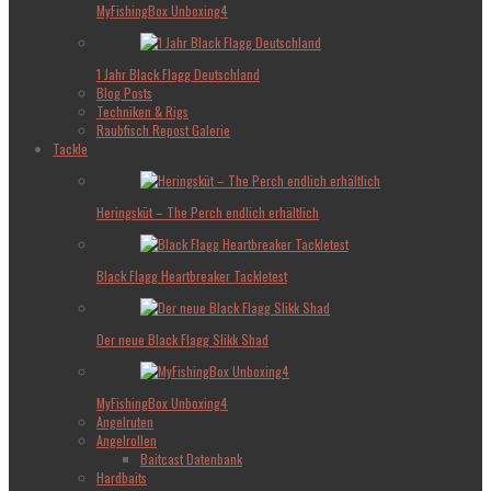
MyFishingBox Unboxing4
1 Jahr Black Flagg Deutschland
Blog Posts
Techniken & Rigs
Raubfisch Repost Galerie
Tackle
Heringsküt – The Perch endlich erhältlich
Black Flagg Heartbreaker Tackletest
Der neue Black Flagg Slikk Shad
MyFishingBox Unboxing4
Angelruten
Angelrollen
Baitcast Datenbank
Hardbaits