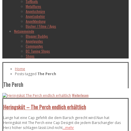
Softbaits
Metalllures
Angelschnüre
Angelzubehör
Angelkleidung
Bücher / Filme / Apps
Netzgemeinde
Blogger Buddys
Angelguides
Communitys
BC Tuning Shops
Shops
Home
Posts tagged
The Perch
The Perch
Weiterlesen
Heringsküt – The Perch endlich erhältlich
Lange hat eine Cap gefehlt die dem Barsch gerecht wird.Nun hat
Heringsküt mit The Perch eine Cap Designt die jedem Barschangler das
Herz höher schlagen lässt.Und nicht
...mehr