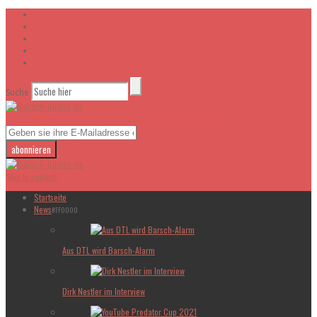
Suche
Tragt bitte euch in unsere Newsletter ein!
- Und bleibt auf dem laufenden
Skip to content
Startseite
News
#FF0000
Aus DTL wird Barsch-Alarm
Dirk Nestler im Interview