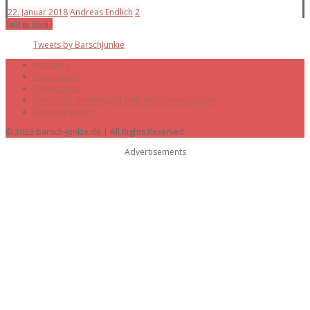
22. Januar 2018
Andreas Endlich
2
Teilt es doch !
Tweets by BarschJunkie
Startseite
Impressum
Datenschutz
Facebook Gewinnspiel Teilnahmebedingungen
Unsere Partner
© 2023 barsch-junkie.de | All Rights Reserved
Advertisements