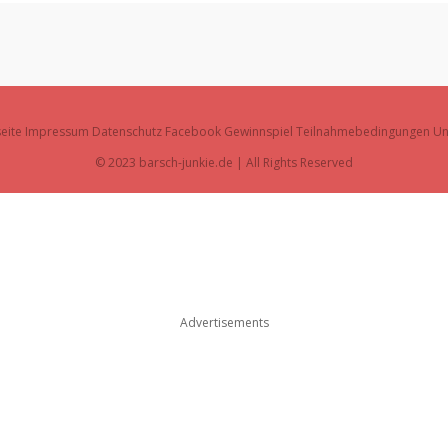
seite
Impressum
Datenschutz
Facebook Gewinnspiel Teilnahmebedingungen
Un
© 2023 barsch-junkie.de | All Rights Reserved
Advertisements