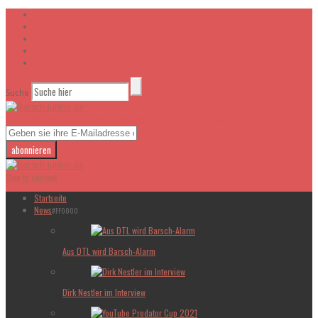
Suche
Tragt bitte euch in unsere Newsletter ein!
- Und bleibt auf dem laufenden
Skip to content
Startseite
News
#FF0000
Aus DTL wird Barsch-Alarm
Dirk Nestler im Interview