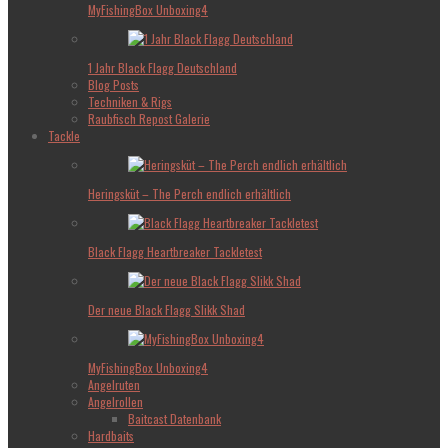
MyFishingBox Unboxing4
1 Jahr Black Flagg Deutschland
Blog Posts
Techniken & Rigs
Raubfisch Repost Galerie
Tackle
Heringsküt – The Perch endlich erhältlich
Black Flagg Heartbreaker Tackletest
Der neue Black Flagg Slikk Shad
MyFishingBox Unboxing4
Angelruten
Angelrollen
Baitcast Datenbank
Hardbaits