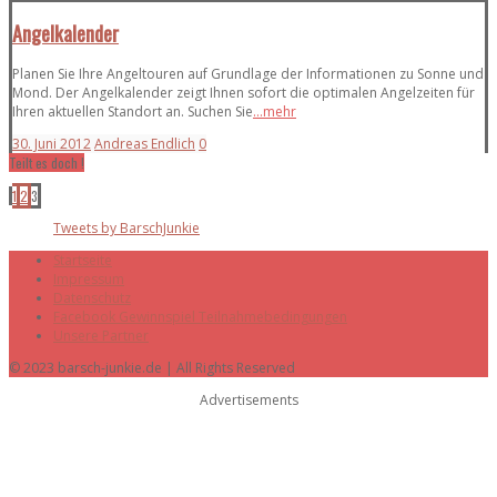
Angelkalender
Planen Sie Ihre Angeltouren auf Grundlage der Informationen zu Sonne und
Mond. Der Angelkalender zeigt Ihnen sofort die optimalen Angelzeiten für
Ihren aktuellen Standort an. Suchen Sie
...mehr
30. Juni 2012
Andreas Endlich
0
Teilt es doch !
1
2
3
Tweets by BarschJunkie
Startseite
Impressum
Datenschutz
Facebook Gewinnspiel Teilnahmebedingungen
Unsere Partner
© 2023 barsch-junkie.de | All Rights Reserved
Advertisements