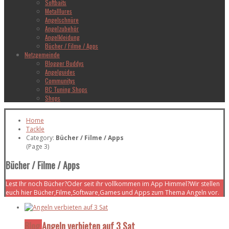
Softbaits
Metalllures
Angelschnüre
Angelzubehör
Angelkleidung
Bücher / Filme / Apps
Netzgemeinde
Blogger Buddys
Angelguides
Communitys
BC Tuning Shops
Shops
Home
Tackle
Category:
Bücher / Filme / Apps
(Page 3)
Bücher / Filme / Apps
Lest Ihr noch Bücher?Oder seit ihr vollkommen im App Himmel?Wir stellen
euch hier Bücher,Filme,Software,Games und Apps zum Thema Angeln vor.
Blog
Angeln verbieten auf 3 Sat