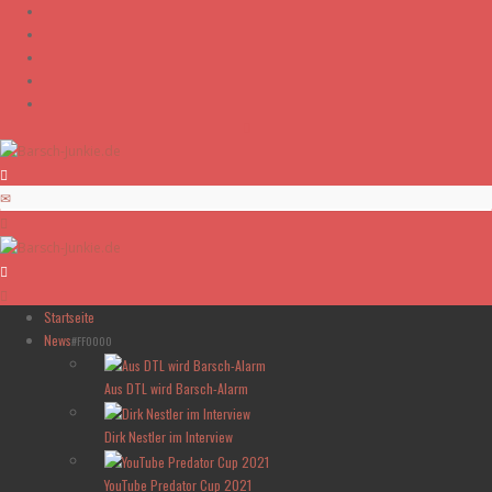
Skip to content
Startseite
News
#FF0000
Aus DTL wird Barsch-Alarm
Dirk Nestler im Interview
YouTube Predator Cup 2021