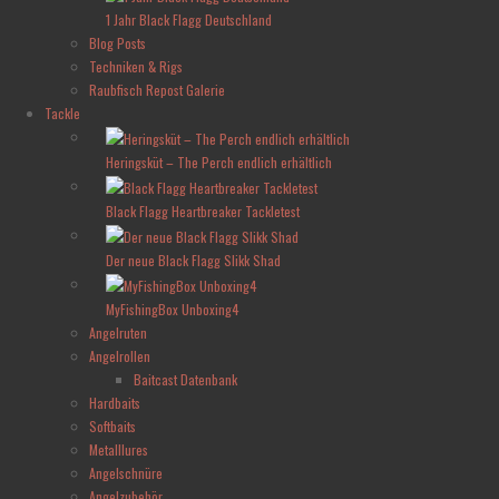
1 Jahr Black Flagg Deutschland
Blog Posts
Techniken & Rigs
Raubfisch Repost Galerie
Tackle
Heringsküt – The Perch endlich erhältlich
Black Flagg Heartbreaker Tackletest
Der neue Black Flagg Slikk Shad
MyFishingBox Unboxing4
Angelruten
Angelrollen
Baitcast Datenbank
Hardbaits
Softbaits
Metalllures
Angelschnüre
Angelzubehör