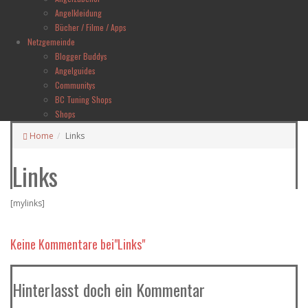
Angelkleidung
Bücher / Filme / Apps
Netzgemeinde
Blogger Buddys
Angelguides
Communitys
BC Tuning Shops
Shops
Home
Links
Links
[mylinks]
Keine Kommentare
bei"Links"
Hinterlasst doch ein Kommentar