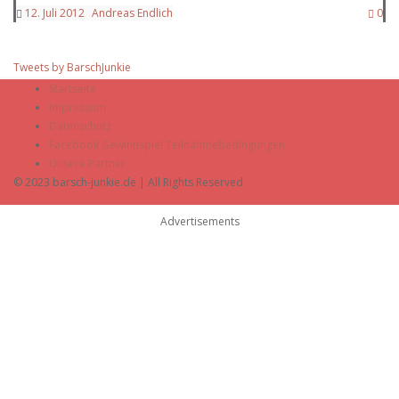
12. Juli 2012
Andreas Endlich
0
Tweets by BarschJunkie
Startseite
Impressum
Datenschutz
Facebook Gewinnspiel Teilnahmebedingungen
Unsere Partner
© 2023 barsch-junkie.de | All Rights Reserved
Advertisements