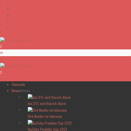
Skip to content
Startseite
News
#FF0000
Aus DTL wird Barsch-Alarm
Dirk Nestler im Interview
YouTube Predator Cup 2021