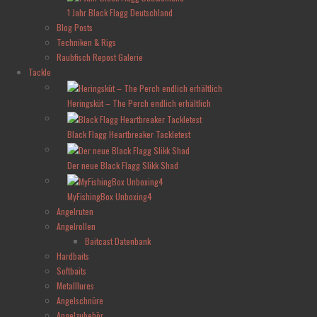
1 Jahr Black Flagg Deutschland
Blog Posts
Techniken & Rigs
Raubfisch Repost Galerie
Tackle
Heringsküt – The Perch endlich erhältlich
Black Flagg Heartbreaker Tackletest
Der neue Black Flagg Slikk Shad
MyFishingBox Unboxing4
Angelruten
Angelrollen
Baitcast Datenbank
Hardbaits
Softbaits
Metalllures
Angelschnüre
Angelzubehör