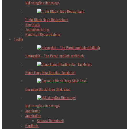
MyFishingBox Unboxing4
1 Jahr Black Flagg Deutschland
Blog Posts
Techniken & Rigs
Raubfisch Repost Galerie
Tackle
Heringsküt – The Perch endlich erhältlich
Black Flagg Heartbreaker Tackletest
Der neue Black Flagg Slikk Shad
MyFishingBox Unboxing4
Angelruten
Angelrollen
Baitcast Datenbank
Hardbaits