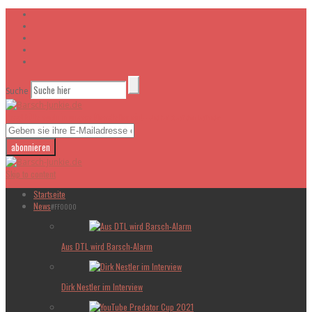
Suche
Tragt bitte euch in unsere Newsletter ein!
- Und bleibt auf dem laufenden
Skip to content
Startseite
News
#FF0000
Aus DTL wird Barsch-Alarm
Dirk Nestler im Interview