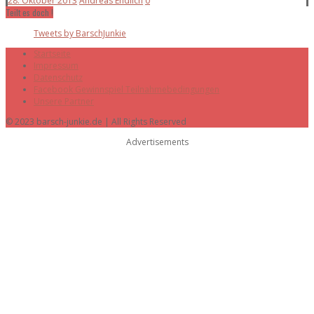
28. Oktober 2013
Andreas Endlich
0
Teilt es doch !
Tweets by BarschJunkie
Startseite
Impressum
Datenschutz
Facebook Gewinnspiel Teilnahmebedingungen
Unsere Partner
© 2023 barsch-junkie.de | All Rights Reserved
Advertisements