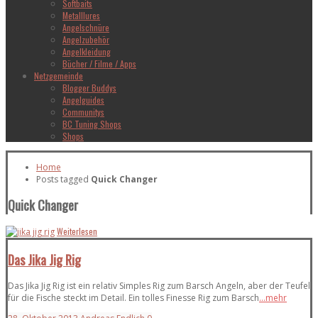
Softbaits
Metalllures
Angelschnüre
Angelzubehör
Angelkleidung
Bücher / Filme / Apps
Netzgemeinde
Blogger Buddys
Angelguides
Communitys
BC Tuning Shops
Shops
Home
Posts tagged
Quick Changer
Quick Changer
Weiterlesen
Das Jika Jig Rig
Das Jika Jig Rig ist ein relativ Simples Rig zum Barsch Angeln, aber der Teufel
für die Fische steckt im Detail. Ein tolles Finesse Rig zum Barsch
...mehr