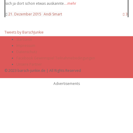
sich ja dort schon etwas auskannte.
...mehr
21. Dezember 2015
Andi Smart
3
Tweets by BarschJunkie
Startseite
Impressum
Datenschutz
Facebook Gewinnspiel Teilnahmebedingungen
Unsere Partner
© 2023 barsch-junkie.de | All Rights Reserved
Advertisements