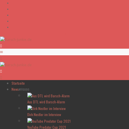
Skip to content
Startseite
News
#FF0000
Aus DTL wird Barsch-Alarm
Dirk Nestler im Interview
YouTube Predator Cup 2021