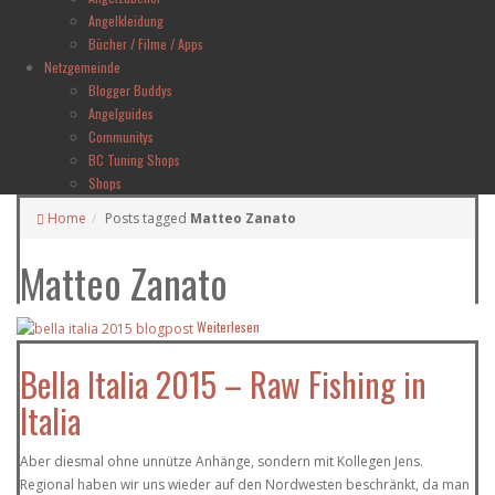
Angelkleidung
Bücher / Filme / Apps
Netzgemeinde
Blogger Buddys
Angelguides
Communitys
BC Tuning Shops
Shops
Home
Posts tagged
Matteo Zanato
Matteo Zanato
Weiterlesen
Bella Italia 2015 – Raw Fishing in
Italia
Aber diesmal ohne unnütze Anhänge, sondern mit Kollegen Jens.
Regional haben wir uns wieder auf den Nordwesten beschränkt, da man