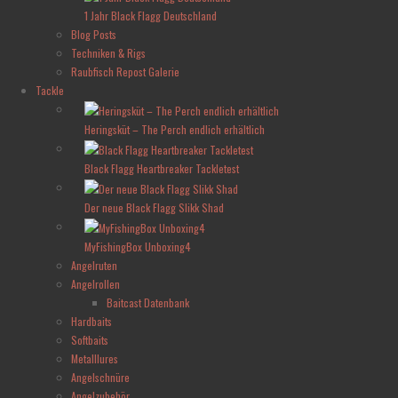
1 Jahr Black Flagg Deutschland
Blog Posts
Techniken & Rigs
Raubfisch Repost Galerie
Tackle
Heringsküt – The Perch endlich erhältlich
Black Flagg Heartbreaker Tackletest
Der neue Black Flagg Slikk Shad
MyFishingBox Unboxing4
Angelruten
Angelrollen
Baitcast Datenbank
Hardbaits
Softbaits
Metalllures
Angelschnüre
Angelzubehör