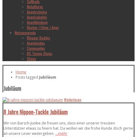
Softbaits
Metalllures
Angelschnüre
Angelzubehör
Angelkleidung
Bücher / Filme / Apps
Netzgemeinde
Blogger Buddys
Angelguides
Communitys
BC Tuning Shops
Shops
Home
Posts tagged
Jubiläum
Jubiläum
Weiterlesen
8 Jahre Nippon-Tackle Jubiläum
Wir von Barsch-Junkie.de freuen uns, dass einer unserer treusten
Unterstützer etwas zu feiern hat. Da wollen wir die frohe Kunde doch gerne
an unsere Leser weitergeben.
...mehr