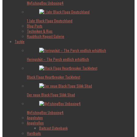
MyFishingBox Unboxing4
1 Jahr Black Flagg Deutschland
Blog Posts
Techniken & Rigs
Raubfisch Repost Galerie
Tackle
Heringsküt – The Perch endlich erhältlich
Black Flagg Heartbreaker Tackletest
Der neue Black Flagg Slikk Shad
MyFishingBox Unboxing4
Angelruten
Angelrollen
Baitcast Datenbank
Hardbaits