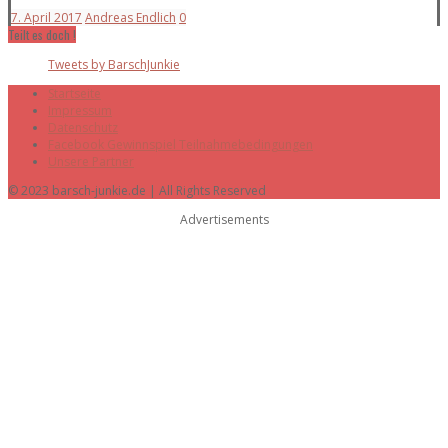
7. April 2017
Andreas Endlich
0
Teilt es doch !
Tweets by BarschJunkie
Startseite
Impressum
Datenschutz
Facebook Gewinnspiel Teilnahmebedingungen
Unsere Partner
© 2023 barsch-junkie.de | All Rights Reserved
Advertisements