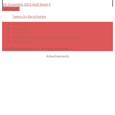
26. Dezember 2016
Andi Smart
5
Teilt es doch !
Tweets by BarschJunkie
Startseite
Impressum
Datenschutz
Facebook Gewinnspiel Teilnahmebedingungen
Unsere Partner
© 2023 barsch-junkie.de | All Rights Reserved
Advertisements