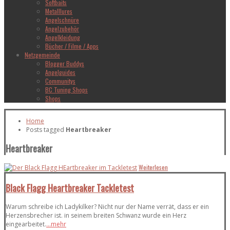
Softbaits
Metalllures
Angelschnüre
Angelzubehör
Angelkleidung
Bücher / Filme / Apps
Netzgemeinde
Blogger Buddys
Angelguides
Communitys
BC Tuning Shops
Shops
Home
Posts tagged
Heartbreaker
Heartbreaker
Weiterlesen
Black Flagg Heartbreaker Tackletest
Warum schreibe ich Ladykilker? Nicht nur der Name verrät, dass er ein
Herzensbrecher ist. in seinem breiten Schwanz wurde ein Herz
eingearbeitet.
...mehr