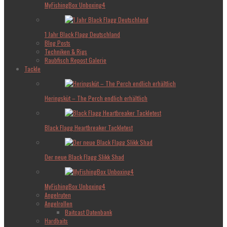
MyFishingBox Unboxing4
1 Jahr Black Flagg Deutschland
Blog Posts
Techniken & Rigs
Raubfisch Repost Galerie
Tackle
Heringsküt – The Perch endlich erhältlich
Black Flagg Heartbreaker Tackletest
Der neue Black Flagg Slikk Shad
MyFishingBox Unboxing4
Angelruten
Angelrollen
Baitcast Datenbank
Hardbaits