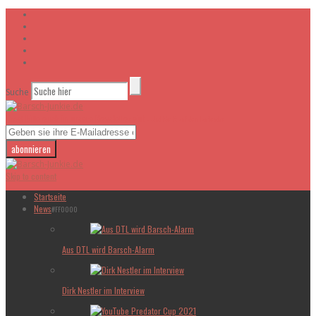
Suche
Tragt bitte euch in unsere Newsletter ein!
- Und bleibt auf dem laufenden
Skip to content
Startseite
News
#FF0000
Aus DTL wird Barsch-Alarm
Dirk Nestler im Interview