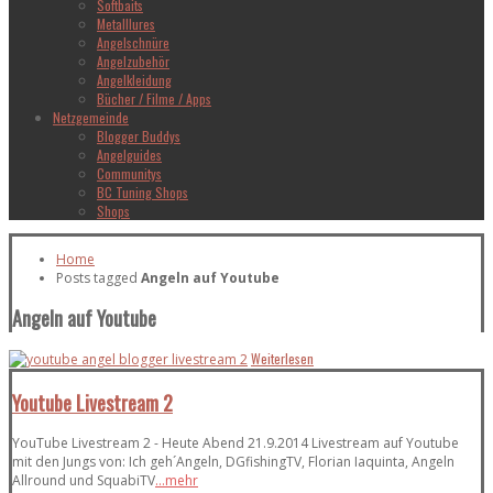
Softbaits
Metalllures
Angelschnüre
Angelzubehör
Angelkleidung
Bücher / Filme / Apps
Netzgemeinde
Blogger Buddys
Angelguides
Communitys
BC Tuning Shops
Shops
Home
Posts tagged
Angeln auf Youtube
Angeln auf Youtube
Weiterlesen
Youtube Livestream 2
YouTube Livestream 2 - Heute Abend 21.9.2014 Livestream auf Youtube
mit den Jungs von: Ich geh´Angeln, DGfishingTV, Florian Iaquinta, Angeln
Allround und SquabiTV
...mehr