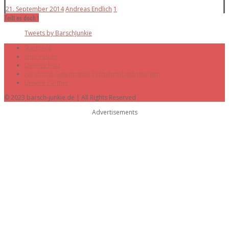
21. September 2014
Andreas Endlich
1
Teilt es doch !
Tweets by BarschJunkie
Startseite
Impressum
Datenschutz
Facebook Gewinnspiel Teilnahmebedingungen
Unsere Partner
© 2023 barsch-junkie.de | All Rights Reserved
Advertisements