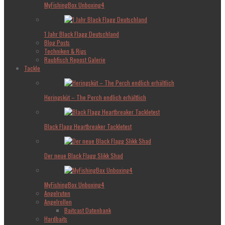
MyFishingBox Unboxing4
1 Jahr Black Flagg Deutschland
Blog Posts
Techniken & Rigs
Raubfisch Repost Galerie
Tackle
Heringsküt – The Perch endlich erhältlich
Black Flagg Heartbreaker Tackletest
Der neue Black Flagg Slikk Shad
MyFishingBox Unboxing4
Angelruten
Angelrollen
Baitcast Datenbank
Hardbaits