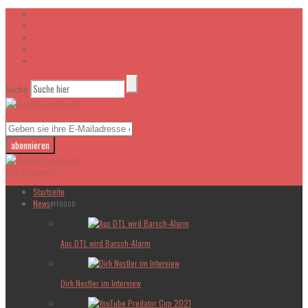
Suche
Tragt bitte euch in unsere Newsletter ein!
- Und bleibt auf dem laufenden
Skip to content
Startseite
News
#FF0000
Aus DTL wird Barsch-Alarm
Dirk Nestler im Interview