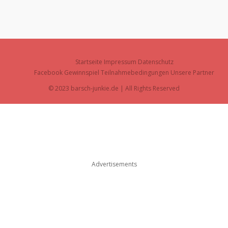
Startseite
Impressum
Datenschutz
Facebook Gewinnspiel Teilnahmebedingungen
Unsere Partner
© 2023 barsch-junkie.de | All Rights Reserved
Advertisements